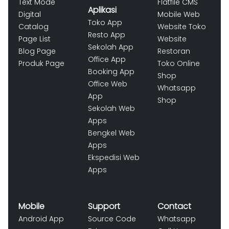
Text Mode
Flatfile CMS
Aplikasi
Digital
Mobile Web
Toko App
Catalog
Website Toko
Resto App
Page List
Website
Sekolah App
Blog Page
Restoran
Office App
Produk Page
Toko Online
Booking App
Shop
Office Web
Whatsapp
App
Shop
Sekolah Web
Apps
Bengkel Web
Apps
Ekspedisi Web
Apps
Mobile
Support
Contact
Android App
Source Code
Whatsapp