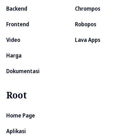
Backend
Chrompos
Frontend
Robopos
Video
Lava Apps
Harga
Dokumentasi
Root
Home Page
Aplikasi