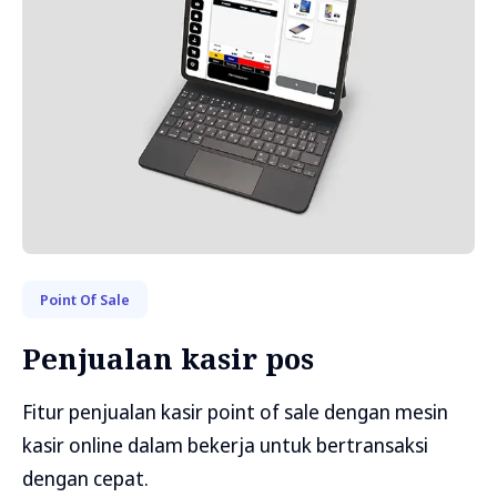
Point Of Sale
Penjualan kasir pos
Fitur penjualan kasir point of sale dengan mesin
kasir online dalam bekerja untuk bertransaksi
dengan cepat.