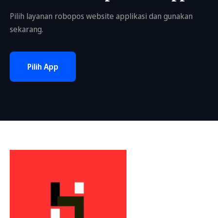
Pilih layanan robopos website applikasi dan gunakan
sekarang.
Pilih App