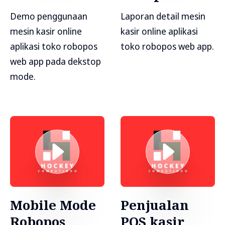
Demo penggunaan
Laporan detail mesin
mesin kasir online
kasir online aplikasi
aplikasi toko robopos
toko robopos web app.
web app pada dekstop
mode.
Mobile Mode
Penjualan
Robopos
POS kasir