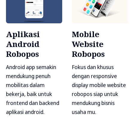
Aplikasi
Mobile
Android
Website
Robopos
Robopos
Android app semakin
Fokus dan khusus
mendukung penuh
dengan responsive
mobilitas dalam
display mobile website
bekerja, baik untuk
robopos siap untuk
frontend dan backend
mendukung bisnis
aplikasi android.
usaha mu.