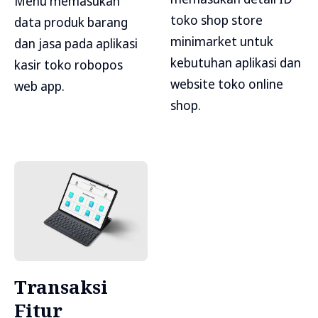
Menu memasukan
toko shop store
data produk barang
minimarket untuk
dan jasa pada aplikasi
kebutuhan aplikasi dan
kasir toko robopos
website toko online
web app.
shop.
Transaksi
Fitur