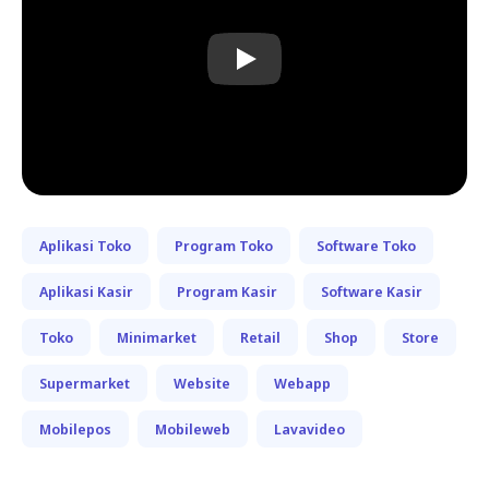
Play
Aplikasi Toko
Program Toko
Software Toko
Aplikasi Kasir
Program Kasir
Software Kasir
Toko
Minimarket
Retail
Shop
Store
Supermarket
Website
Webapp
Mobilepos
Mobileweb
Lavavideo