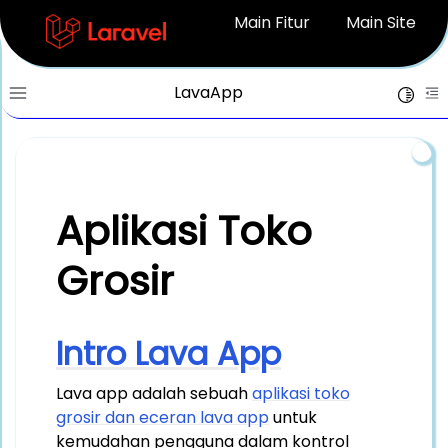
Main Fitur
Main Site
LavaApp
Toggle
Toggle site navigation sidebar
To
Aplikasi Toko
Grosir
Intro Lava App
Lava app adalah sebuah
aplikasi toko
grosir dan eceran lava app
untuk
kemudahan pengguna dalam kontrol