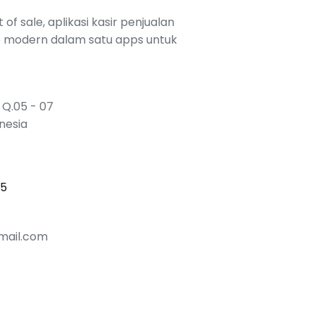
 of sale, aplikasi kasir penjualan
e modern dalam satu apps untuk
 Q.05 - 07
onesia
15
mail.com