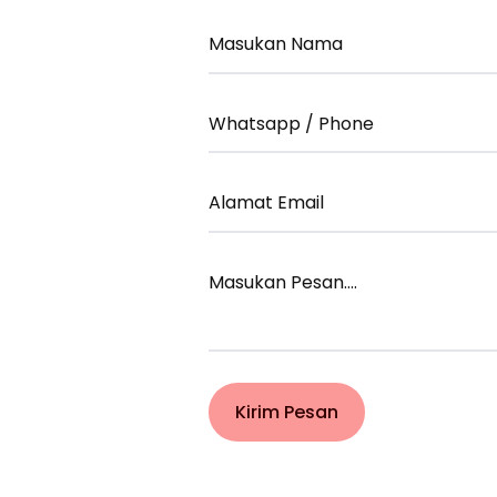
Your
Name
Your
Email
Your
Email
Your
Message
Kirim Pesan