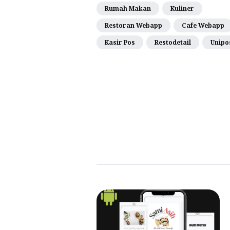
Rumah Makan
Kuliner
Restoran Webapp
Cafe Webapp
Kasir Pos
Restodetail
Unipo