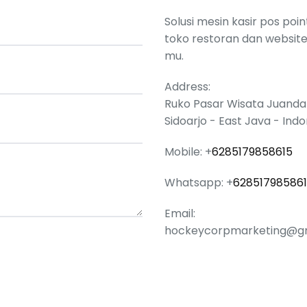
Solusi mesin kasir pos point
toko restoran dan websit
mu.
Address:
Ruko Pasar Wisata Juanda
Sidoarjo - East Java - Ind
Mobile: +
6285179858615
Whatsapp: +
62851798586
Email:
hockeycorpmarketing@g