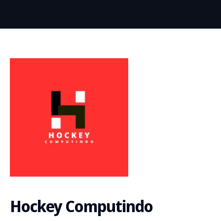
Hockey Computindo