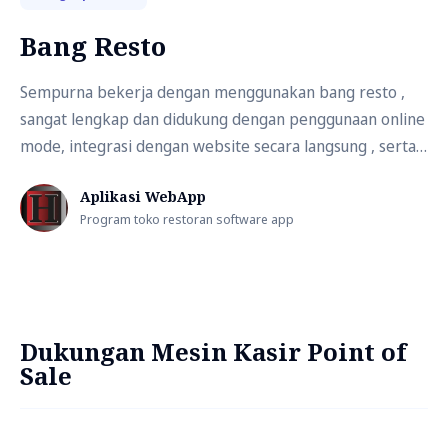
Bang Resto
Sempurna bekerja dengan menggunakan bang resto ,
sangat lengkap dan didukung dengan penggunaan online
mode, integrasi dengan website secara langsung , serta
berbagai fitur yang menarik lain nya.
Aplikasi WebApp
Program toko restoran software app
Dukungan Mesin Kasir Point of
Sale