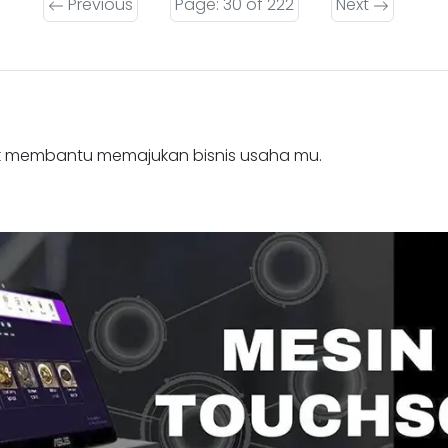
Previous
Page: 30 of 222
Next
k membantu memajukan bisnis usaha mu.