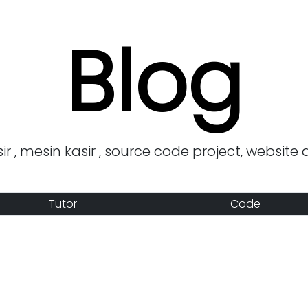
Blog
r , mesin kasir , source code project, website 
Tutor
Code