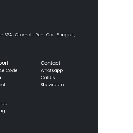
on SPA
,
Otomotif
,
Rent Car
,
Bengkel
,
port
Contact
ce Code
Whatsapp
r
Call Us
ial
Showroom
map
ag