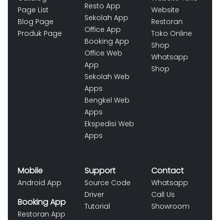
Resto App
Page List
Website
Sekolah App
Blog Page
Restoran
Office App
Produk Page
Toko Online
Booking App
Shop
Office Web
Whatsapp
App
Shop
Sekolah Web
Apps
Bengkel Web
Apps
Ekspedisi Web
Apps
Mobile
Support
Contact
Android App
Source Code
Whatsapp
Driver
Call Us
Booking App
Tutorial
Showroom
Restoran App