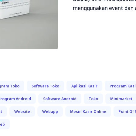
menggunakan event dan a
gram Toko
Software Toko
Aplikasi Kasir
Program Kasi
Program Android
Software Android
Toko
Minimarket
t
Website
Webapp
Mesin Kasir Online
Point Of 
eb