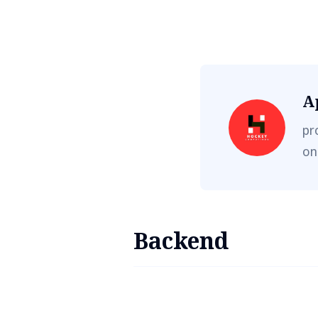
A
pr
on
Backend