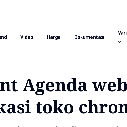
Var
end
Video
Harga
Dokumentasi
nt Agenda web
kasi toko chr