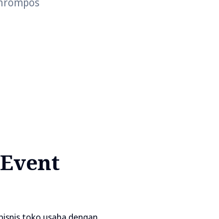
chrompos
Event
 bisnis toko usaha dengan