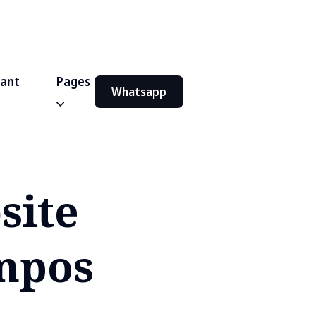
iant
Pages
Whatsapp
site
ompos