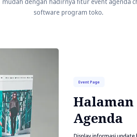
 mudah dengan hadirnya fitur event agenda 
software program toko.
Event Page
Halaman 
Agenda
Display informasi update