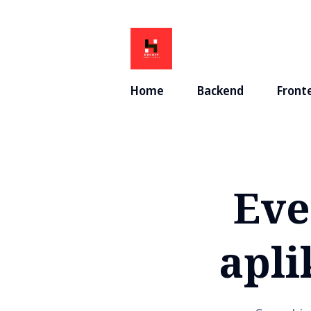
Home
Backend
Front
Eve
apli