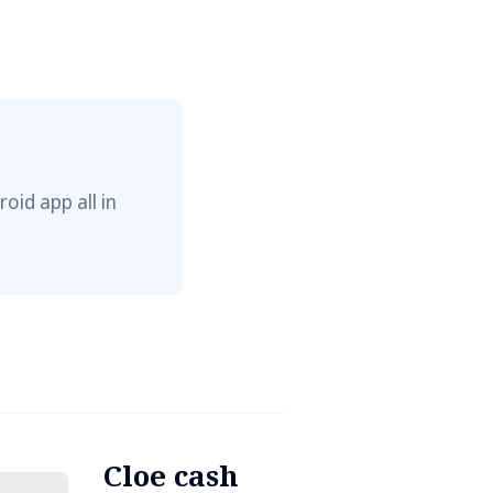
oid app all in
Cloe cash