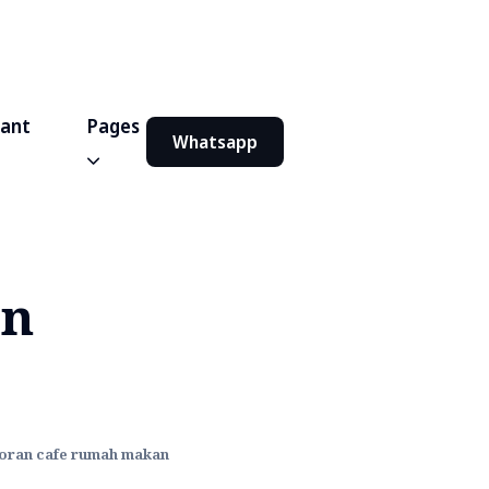
iant
Pages
Whatsapp
an
toran cafe rumah makan