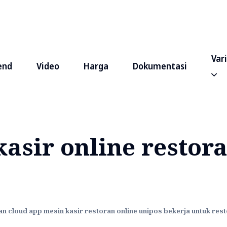
Var
end
Video
Harga
Dokumentasi
kasir online restor
 cloud app mesin kasir restoran online unipos bekerja untuk res