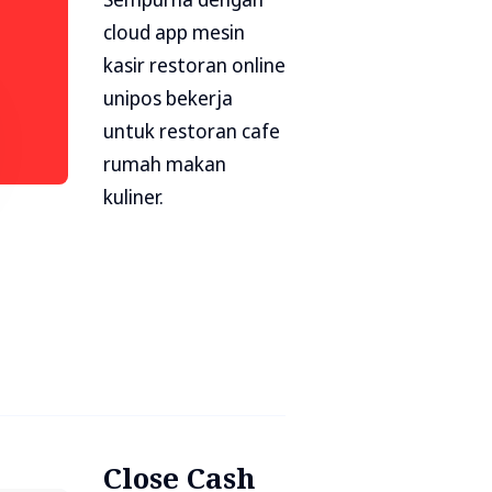
cloud app mesin
kasir restoran online
unipos bekerja
untuk restoran cafe
rumah makan
kuliner.
Close Cash