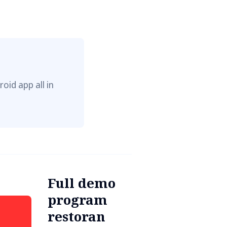
oid app all in
Full demo
program
restoran