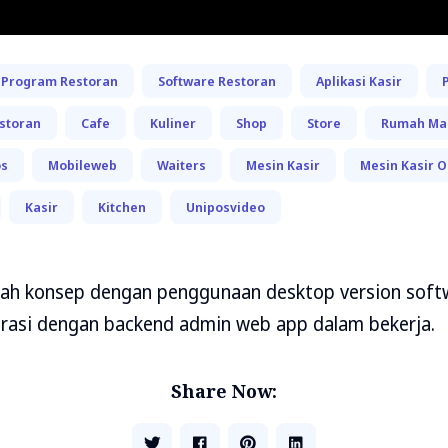
Program Restoran
Software Restoran
Aplikasi Kasir
storan
Cafe
Kuliner
Shop
Store
Rumah Ma
os
Mobileweb
Waiters
Mesin Kasir
Mesin Kasir O
Kasir
Kitchen
Uniposvideo
lah konsep dengan penggunaan desktop version soft
grasi dengan backend admin web app dalam bekerja.
Share Now: