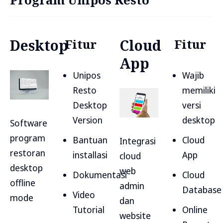
Desktop
Fitur
Cloud
Fitur
App
Unipos
Wajib
Resto
memiliki
Desktop
versi
Version
desktop
Software
program
Bantuan
Cloud
Integrasi
restoran
installasi
App
cloud
desktop
web
Dokumentasi
Cloud
offline
admin
Database
Video
mode
dan
Tutorial
Online
website