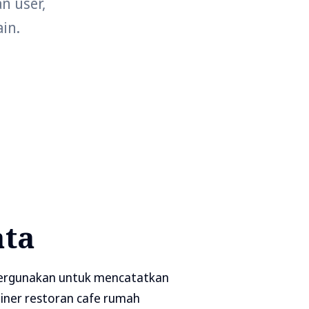
n user,
in.
ata
i pergunakan untuk mencatatkan
liner restoran cafe rumah