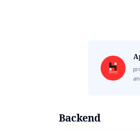
A
pr
an
Backend