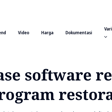
Var
end
Video
Harga
Dokumentasi
se software r
rogram restor