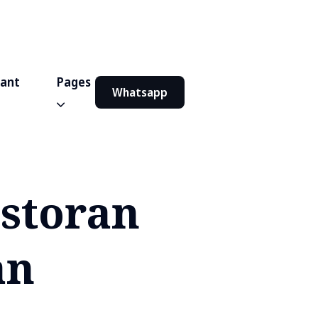
iant
Pages
Whatsapp
estoran
an