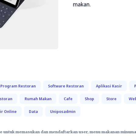
makan.
Program Restoran
Software Restoran
Aplikasi Kasir
storan
Rumah Makan
Cafe
Shop
Store
Web
ir Online
Data
Uniposadmin
e untuk memasukan dan mendaftarkan user, menu makanan minuman, 