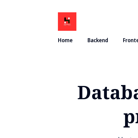
Home
Backend
Front
Databa
p