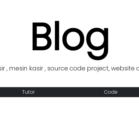
Blog
r , mesin kasir , source code project, website 
Tutor
Code