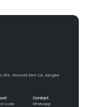
on SPA
,
Otomotif
,
Rent Car
,
Bengkel
,
port
Contact
ce Code
Whatsapp