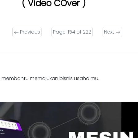
( Video COver )
Previous
Page: 154 of 222
Next
k membantu memajukan bisnis usaha mu.