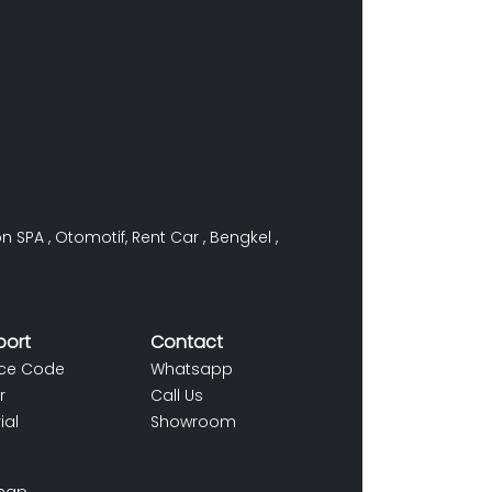
on SPA
,
Otomotif
,
Rent Car
,
Bengkel
,
port
Contact
ce Code
Whatsapp
r
Call Us
ial
Showroom