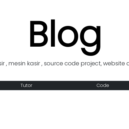
Blog
r , mesin kasir , source code project, website 
Tutor
Code