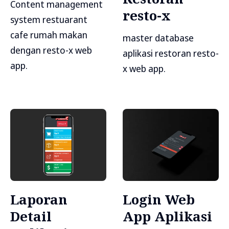
Content management
resto-x
system restuarant
cafe rumah makan
master database
dengan resto-x web
aplikasi restoran resto-
app.
x web app.
Laporan
Login Web
Detail
App Aplikasi