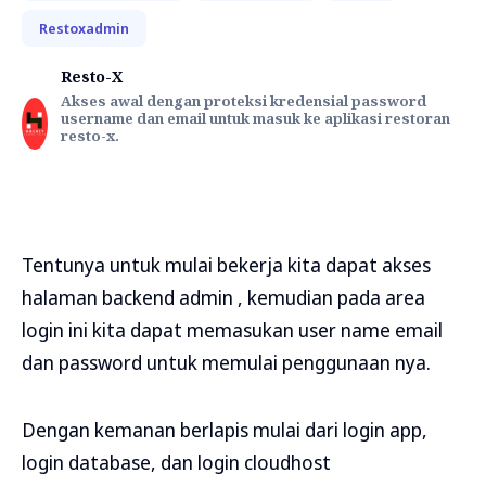
Restoxadmin
Resto-X
Akses awal dengan proteksi kredensial password
username dan email untuk masuk ke aplikasi restoran
resto-x.
Tentunya untuk mulai bekerja kita dapat akses
halaman backend admin , kemudian pada area
login ini kita dapat memasukan user name email
dan password untuk memulai penggunaan nya.
Dengan kemanan berlapis mulai dari login app,
login database, dan login cloudhost