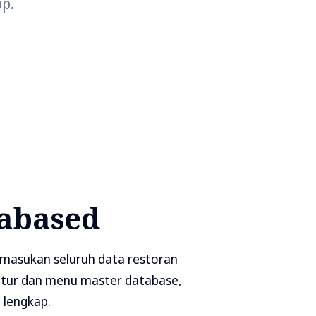
pp.
tabased
asukan seluruh data restoran
itur dan menu master database,
 lengkap.