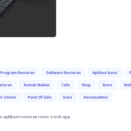
Program Restoran
Software Restoran
Aplikasi Kasir
storan
Rumah Makan
Cafe
Shop
Store
Web
ir Online
Point Of Sale
Data
Restoxadmin
 aplikasi restoran resto-x web app.