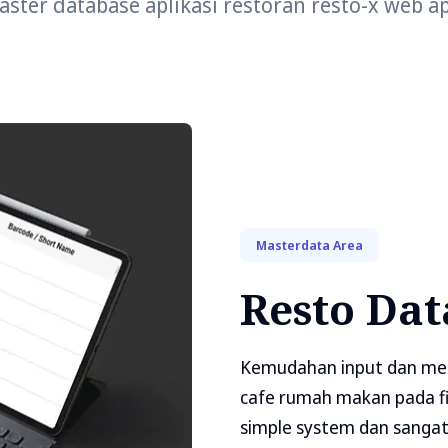
ster database aplikasi restoran resto-x web a
Masterdata Area
Resto Da
Kemudahan input dan mem
cafe rumah makan pada f
simple system dan sangat