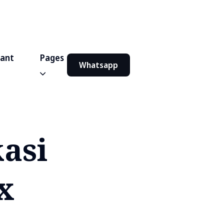
iant
Pages
Whatsapp
asi
x