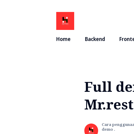
Home
Backend
Front
Full d
Mr.res
Cara penggunaan
demo .