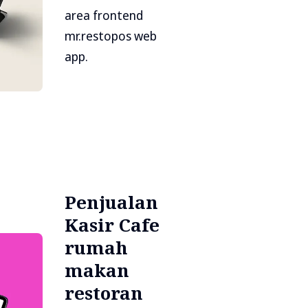
area frontend
mr.restopos web
app.
Penjualan
Kasir Cafe
rumah
makan
restoran