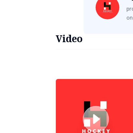
pr
on
Video