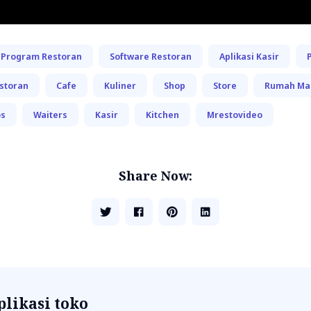
Program Restoran
Software Restoran
Aplikasi Kasir
storan
Cafe
Kuliner
Shop
Store
Rumah Ma
os
Waiters
Kasir
Kitchen
Mrestovideo
Share Now:
plikasi toko