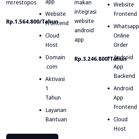
app
mr.restopos
makan
Website
integrasi
Website
Frontend
website
Rp.1.564.800/Tahun
Frontend
Whatsapp
android
Cloud
Online
app
Host
Order
Domain
Android
Rp.3.246.800/Tahun
.com
App
Backend
Aktivasi
1
Android
Tahun
App
Frontend
Layanan
Bantuan
Cloud
Host