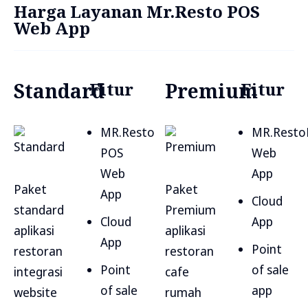
Harga Layanan Mr.Resto POS
Web App
Standard
Fitur
Premium
Fitur
MR.Resto
MR.Resto
POS
Web
Web
App
Paket
Paket
App
Cloud
standard
Premium
Cloud
App
aplikasi
aplikasi
App
Point
restoran
restoran
Point
of sale
integrasi
cafe
of sale
app
website
rumah