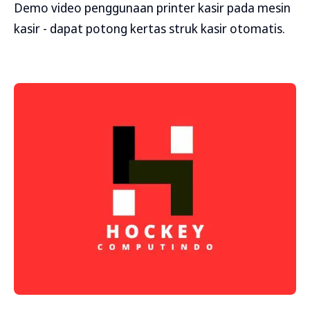
Demo video penggunaan printer kasir pada mesin
kasir - dapat potong kertas struk kasir otomatis.