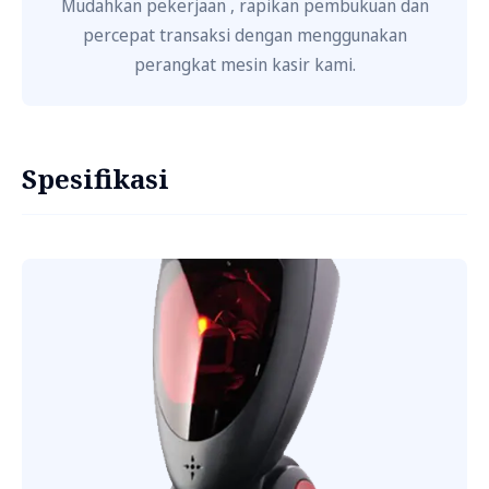
Mudahkan pekerjaan , rapikan pembukuan dan
percepat transaksi dengan menggunakan
perangkat mesin kasir kami.
Spesifikasi