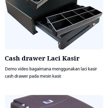
Cash drawer Laci Kasir
Demo video bagaimana menggunakan laci kasir
cash drawer pada mesin kasir.