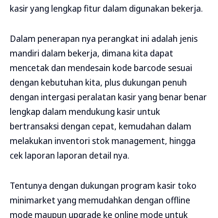
kasir yang lengkap fitur dalam digunakan bekerja.
Dalam penerapan nya perangkat ini adalah jenis
mandiri dalam bekerja, dimana kita dapat
mencetak dan mendesain kode barcode sesuai
dengan kebutuhan kita, plus dukungan penuh
dengan intergasi peralatan kasir yang benar benar
lengkap dalam mendukung kasir untuk
bertransaksi dengan cepat, kemudahan dalam
melakukan inventori stok management, hingga
cek laporan laporan detail nya.
Tentunya dengan dukungan program kasir toko
minimarket yang memudahkan dengan offline
mode maupun upgrade ke online mode untuk