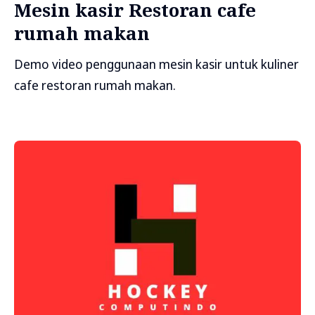
Mesin kasir Restoran cafe
rumah makan
Demo video penggunaan mesin kasir untuk kuliner
cafe restoran rumah makan.