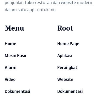
penjualan toko restoran dan website modern
dalam satu apps untuk mu.
Menu
Root
Home
Home Page
Mesin Kasir
Aplikasi
Alarm
Perangkat
Video
Website
Dokumentasi
Dokumentasi