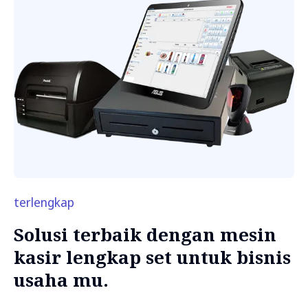
terlengkap
Solusi terbaik dengan mesin
kasir lengkap set untuk bisnis
usaha mu.