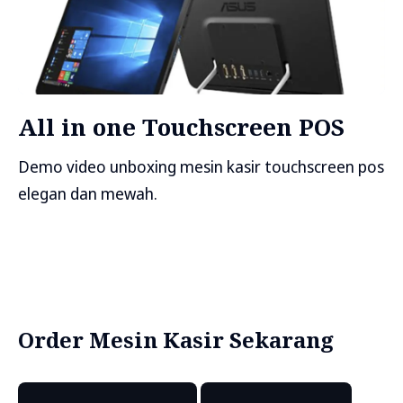
All in one Touchscreen POS
Demo video unboxing mesin kasir touchscreen pos
elegan dan mewah.
Order Mesin Kasir Sekarang