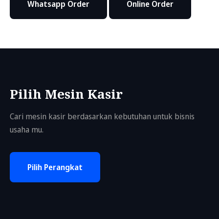
Whatsapp Order
Online Order
Pilih Mesin Kasir
Cari mesin kasir berdasarkan kebutuhan untuk bisnis
usaha mu.
Pilih Perangkat