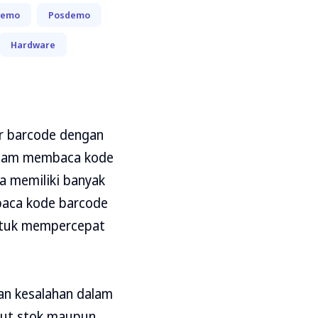
Demo
Posdemo
Hardware
r barcode dengan
dalam membaca kode
a memiliki banyak
mbaca kode barcode
untuk mempercepat
an kesalahan dalam
out stok maupun