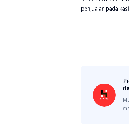
penjualan pada kasir
Pe
d
Mu
me