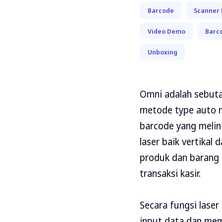
Barcode
Scanner
Video Demo
Barc
Unboxing
Omni adalah sebuta
metode type auto m
barcode yang melin
laser baik vertika
produk dan barang 
transaksi kasir.
Secara fungsi lase
input data dan me