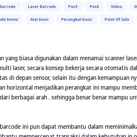
 Barcode
Laser Barcode
Pos5
Pos6
Video
ode Demo
Alat Kasir
Perangkat Kasir
Point Of Sale
n yang biasa digunakan dalam menamai scanner lase
ulti laser, secara konsep bekerja secara otomatis 
tas di depan sensor, selain itu dengan kemampuan ny
l dan horizontal menjadikan perangkat ini mampu me
dari berbagai arah . sehingga benar benar mampu 
r barcode ini pun dapat membantu dalam meminimalk
mbantu mempercepat transaksi dalam kebutuhan in 