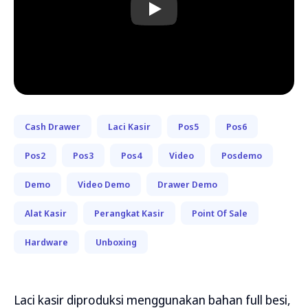
Play
Cash Drawer
Laci Kasir
Pos5
Pos6
Pos2
Pos3
Pos4
Video
Posdemo
Demo
Video Demo
Drawer Demo
Alat Kasir
Perangkat Kasir
Point Of Sale
Hardware
Unboxing
Laci kasir diproduksi menggunakan bahan full besi,