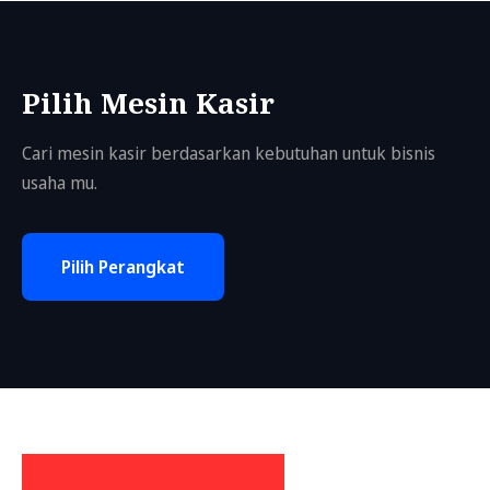
Pilih Mesin Kasir
Cari mesin kasir berdasarkan kebutuhan untuk bisnis
usaha mu.
Pilih Perangkat