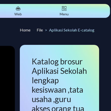
Web
Menu
Home
File
Aplikasi Sekolah E-catalog
Katalog brosur
Aplikasi Sekolah
lengkap
kesiswaan ,tata
usaha ,guru
akses orang tua