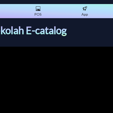
POS
App
ekolah E-catalog