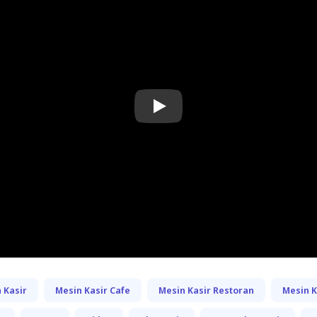
Play
 Kasir
Mesin Kasir Cafe
Mesin Kasir Restoran
Mesin 