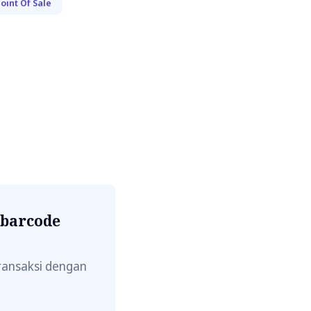
oint Of Sale
 barcode
ransaksi dengan