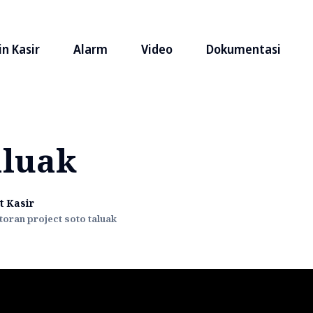
n Kasir
Alarm
Video
Dokumentasi
aluak
t Kasir
toran project soto taluak