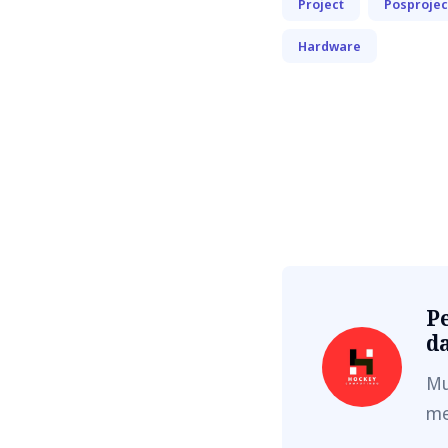
Project
Posprojec
Hardware
Pe
d
Mu
me