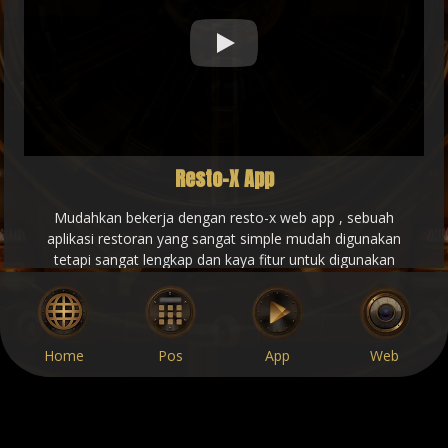
Play
Resto-X App
Mudahkan bekerja dengan resto-x web app , sebuah
aplikasi restoran yang sangat simple mudah digunakan
tetapi sangat lengkap dan kaya fitur untuk digunakan
bekerja dengan mesin kasir restoran mu, maupun untuk
kebutuhan owner dan admin dalam cek laporan secara
real time online, mendukung metode fastfood penjualan
langsung ataupun via pencatatan meja pelanggan dengan
Home
Pos
App
Web
kemampuan mencetak bill dan struk kasir hingga
rangkuman laporan detail nya. selain itu resto-x web app
juga terintegrasi dengan website informasi hingga qrcode
menu digital dan android app untuk premium version nya.