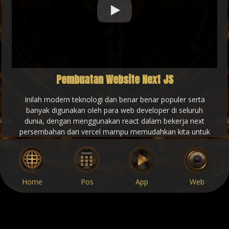
Play
Pembuatan Website Next JS
Inilah modern teknologi dan benar benar populer serta
banyak digunakan oleh para web developer di seluruh
dunia, dengan menggunakan react dalam bekerja next
persembahan dari vercel mampu memudahkan kita untuk
membangun project dengan cepat dan tentunya dukungan
SEO penuh di dalam nya, next menjadi pemimpin teknologi
modern saat ini yang dirangkum pada JAMSTACK org.
saatnya update website mu dengan menggunakan next js.
Home
Pos
App
Web