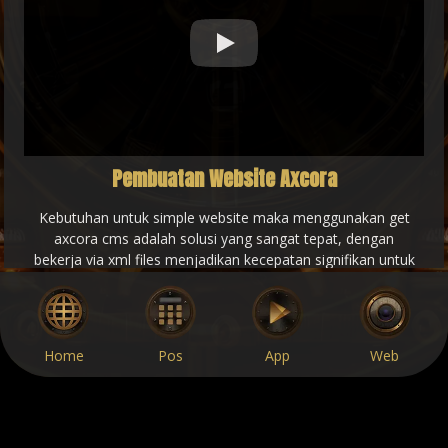
Play
Pembuatan Website Axcora
Kebutuhan untuk simple website maka menggunakan get
axcora cms adalah solusi yang sangat tepat, dengan
bekerja via xml files menjadikan kecepatan signifikan untuk
develope modern situs mu, selain itu dengan backend
admin yang sangat mudah maka melakukan update situs
menjadi lebih baik, dan tentunya dengan dukungan SEO
injeksi menjadikan kesempurnaan bekerja dengan get
Home
Pos
App
Web
axcora cms .