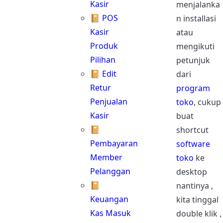
Kasir
menjalanka
📔 POS
n installasi
Kasir
atau
Produk
mengikuti
Pilihan
petunjuk
📔 Edit
dari
Retur
program
Penjualan
toko
, cukup
Kasir
buat
📔
shortcut
Pembayaran
software
Member
toko
ke
Pelanggan
desktop
📔
nantinya ,
Keuangan
kita tinggal
Kas Masuk
double klik ,