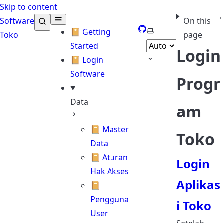
Skip to content
Software
On this
GitHub
Select theme
📔 Getting
Toko
page
Started
Login
📔 Login
Software
Progr
Data
am
📔 Master
Toko
Data
📔 Aturan
Login
Hak Akses
Aplikas
📔
Pengguna
i Toko
User