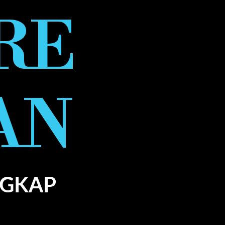
RE
AN
NGKAP