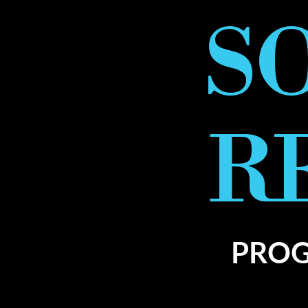
S
R
PROG