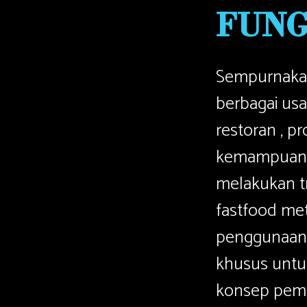
FUNG
Sempurnakan
berbagai us
restoran , p
kemampuan 
melakukan tr
fastfood me
penggunaan 
khusus untu
konsep pemba