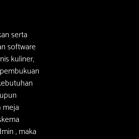
an serta
an software
is kuliner,
t pembukuan
 kebutuhan
aupun
n meja
 skema
admin , maka