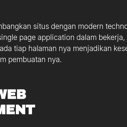
bangkan situs dengan modern technol
ngle page application dalam bekerj
pada tiap halaman nya menjadikan ke
lam pembuatan nya.
WEB
MENT