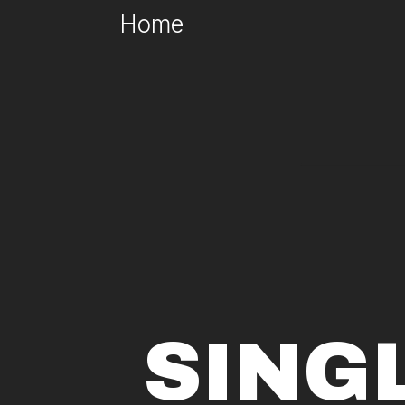
Home
SING