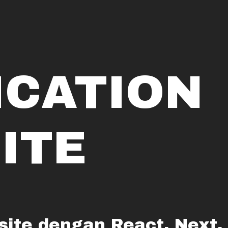
ICATION
ITE
ite dengan React, Next,