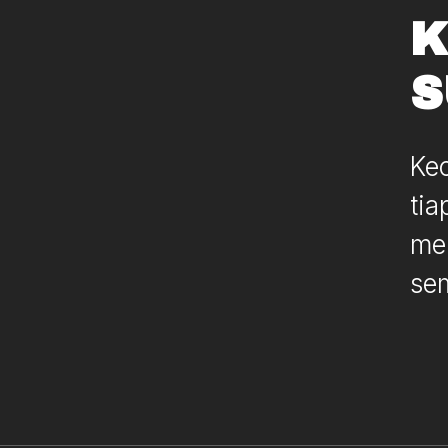
K
S
Kec
tia
mem
se