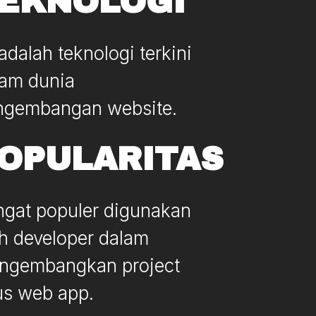
EKNOLOGI
 adalah teknologi terkini
lam dunia
ngembangan website.
OPULARITAS
ngat populer digunakan
h developer dalam
ngembangkan project
us web app.