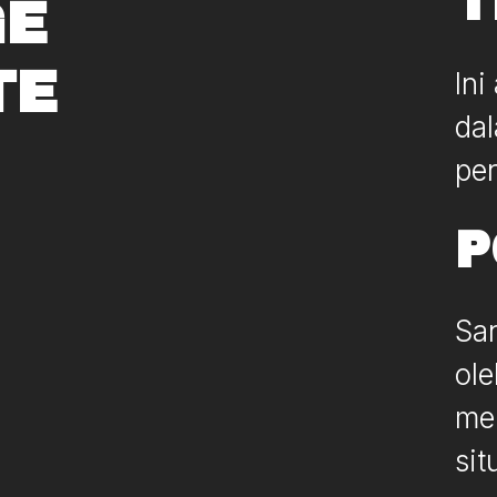
T
GE
TE
Ini
da
pe
P
Sa
ole
me
sit