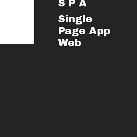
S P A
Single
Page App
Web