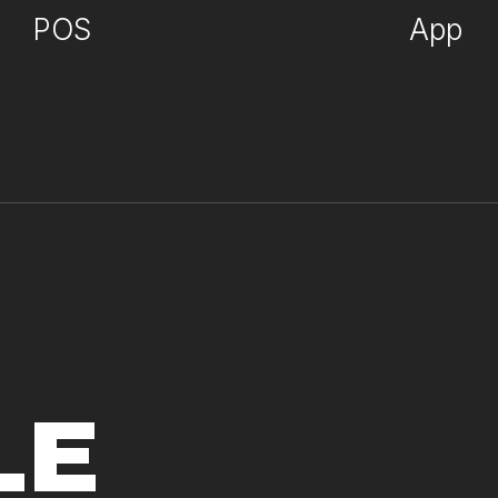
POS
App
LE