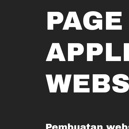
PAGE
APPL
WEBS
Pembuatan webs