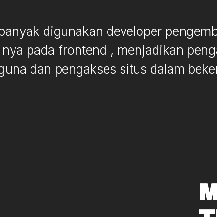
n banyak digunakan developer penge
 nya pada frontend , menjadikan pen
gguna dan pengakses situs dalam beker
M