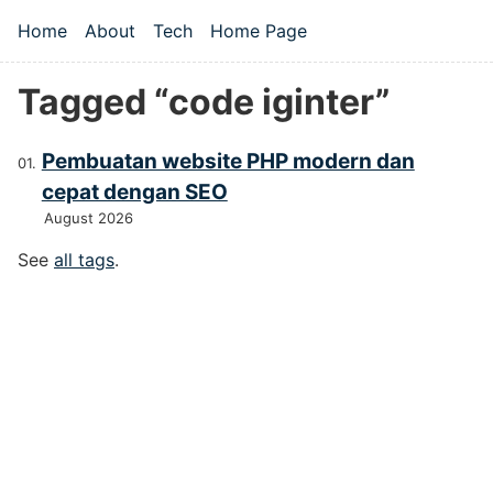
Skip to main content
Home
About
Tech
Home Page
Top level navigation menu
Tagged “code iginter”
Pembuatan website PHP modern dan
cepat dengan SEO
August 2026
See
all tags
.