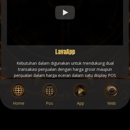
Play
LavaApp
Kebutuhan dalam digunakan untuk mendukung dual
transakasi penjualan dengan harga grosir maupun
penjualan dalam harga eceran dalam satu display POS
point of sale penjualan , maka menggunakan lavaapp
adalah solusi tepat untuk mu. fitur yang lengkap dengan
metode master data untuk input database produk dan lain
nya, transaksi pembelian penjualan kasir grosir eceran ,
Home
Pos
App
Web
hingga rangkuman laporan detail plus content
management system untuk melakukan update website
informasi dalam satu app untuk digunakan.