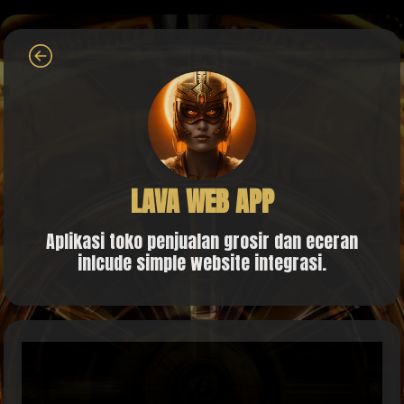
LAVA WEB APP
Aplikasi toko penjualan grosir dan eceran
inlcude simple website integrasi.