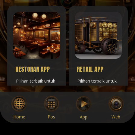
RESTORAN APP
RETAIL APP
Pilihan terbaik untuk
Pilihan terbaik untuk
menunjang bisnis
menunjang bisnis
kuliner restoran cafe
retail minimarket
rumah makan
shop store dengana
dengan aplikasi resto
aplikasi toko kami.
ini.
Home
Pos
App
Web