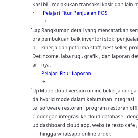
Kasi
bill, melakukan transaksi kasir dan lain n
r
Pelajari Fitur Penjualan POS
Lap
Rangkuman detail yang mencatatkan se
ora
pembukuan baik inventori stok, penjuala
n
kinerja dan peforma staff, best seller, prof
Det
income, laba rugi, grafik , dan laporan det
ail
nya.
Pelajari Fitur Laporan
Up
Mode cloud version online bekerja denga
da
hybrid mode dalam kebutuhan integrasi
te
software restoran , program restoran offl
Clo
dengan integrasi ke cloud database , den
ud
dashboard cloud app, website resto cafe ,
hingga whatsapp online order.