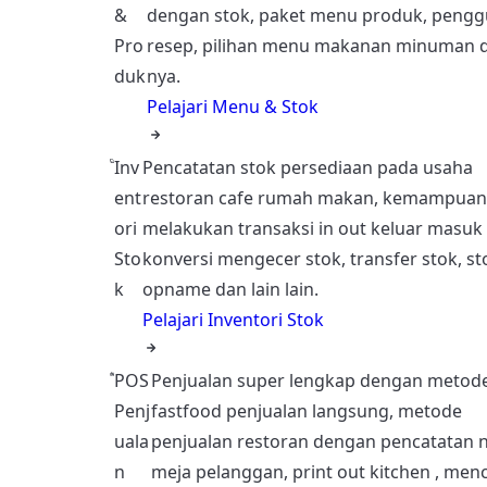
&
dengan stok, paket menu produk, peng
Pro
resep, pilihan menu makanan minuman d
duk
nya.
Pelajari Menu & Stok
Inv
Pencatatan stok persediaan pada usaha
ent
restoran cafe rumah makan, kemampuan
ori
melakukan transaksi in out keluar masuk 
Sto
konversi mengecer stok, transfer stok, st
k
opname dan lain lain.
Pelajari Inventori Stok
POS
Penjualan super lengkap dengan metod
Penj
fastfood penjualan langsung, metode
uala
penjualan restoran dengan pencatatan 
n
meja pelanggan, print out kitchen , men