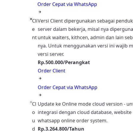
Order Cepat via WhatsApp
Cli
Versi Client dipergunakan sebagai pendu
e
server dalam bekerja, misal nya dipergun
nt
untuk waiters, kithcen, admin dan lain se
nya. Untuk menggunakan versi ini wajib m
versi server.
Rp.500.000/Perangkat
Order Client
Order Cepat via WhatsApp
Cl
Update ke Online mode cloud version - un
o
integrasi dengan cloud database, website
u
whatsapp online order system.
d
Rp.3.264.800/Tahun