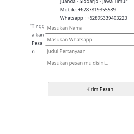
Juanda - Sidoarjo - Jawa Timur
Mobile: +6287819355589
Whatsapp : +62895339403223
Tingg
alkan
Pesa
n
Kirim Pesan