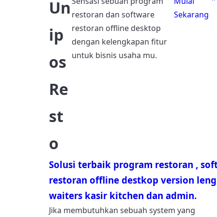
Sensasi sebuah program
Mulai
Un
restoran dan software
Sekarang
restoran offline desktop
ip
dengan kelengkapan fitur
untuk bisnis usaha mu.
os
Re
st
o
Solusi terbaik program restoran , so
restoran offline destkop version len
waiters kasir kitchen dan admin.
Jika membutuhkan sebuah system yang